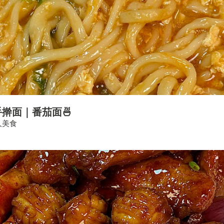
擀面｜番茄面🍜
人美食