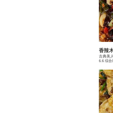
香辣
古典美
6.6 综