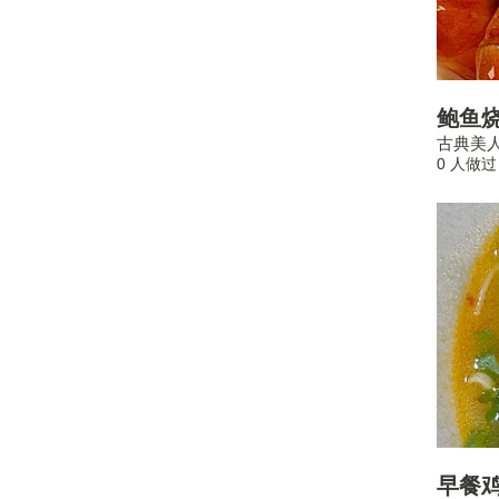
鲍鱼
古典美
0 人做过
早餐鸡