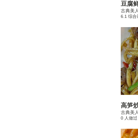
豆腐
古典美
6.1 综
高笋
古典美
0 人做过