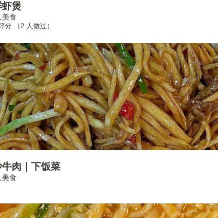
鲜虾煲
人美食
合评分 （
2
人做过）
炒牛肉｜下饭菜
人美食