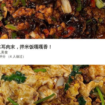
木耳肉末，拌米饭嘎嘎香！
人美食
合评分 （
4
人做过）