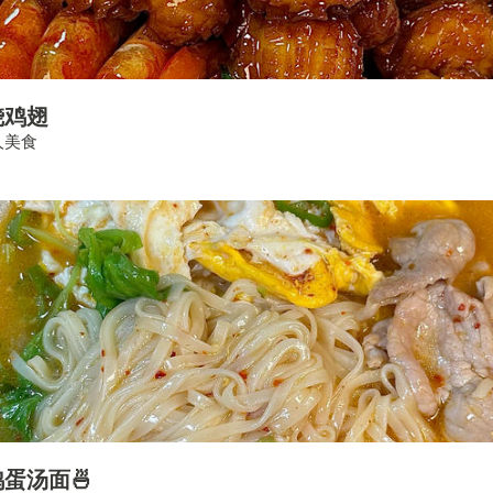
烧鸡翅
人美食
蛋汤面🍜