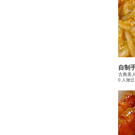
自制手
古典美
0 人做过