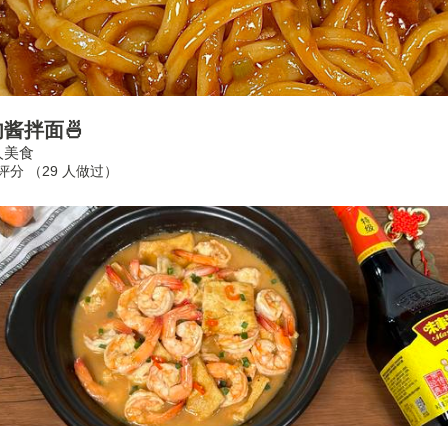
酱拌面🍜
人美食
合评分 （
29
人做过）